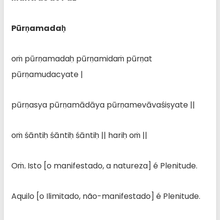
Pūrṇamadaḥ
oṁ pūrṇamadaḥ pūrṇamidaṁ pūrṇat
pūrṇamudacyate |
pūrṇasya pūrṇamādāya pūrṇamevāvaśiṣyate ||
oṁ śāntiḥ śāntiḥ śāntiḥ || hariḥ oṁ ||
Oṁ
.
Isto [o manifestado, a natureza] é Plenitude.
Aquilo [o Ilimitado, não-manifestado] é Plenitude.