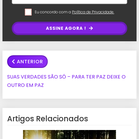
Eu concordo com a
Política de Privacidade.
ASSINE AGORA !
ANTERIOR
SUAS VERDADES SÃO SÓ – PARA TER PAZ DEIXE O
OUTRO EM PAZ
Artigos Relacionados