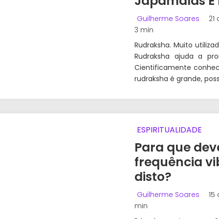
Japamalas E 
Guilherme Soares
21 
3 min
Rudraksha. Muito utiliz
Rudraksha ajuda a pro
Cientificamente conhec
rudraksha é grande, poss
ESPIRITUALIDADE
Para que dev
frequência vi
disto?
Guilherme Soares
15 
min