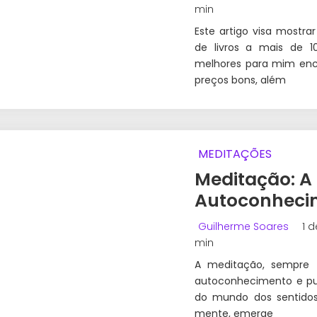
min
Este artigo visa mostra
de livros a mais de 1
melhores para mim enco
preços bons, além
MEDITAÇÕES
Meditação: A 
Autoconheci
Guilherme Soares
1 d
min
A meditação, sempre f
autoconhecimento e pur
do mundo dos sentidos
mente, emerge