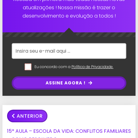
atualizações ! Nossa missão é trazer o
desenvolvimento e evolução a todos !
Eu concordo com a
Política de Privacidade.
ASSINE AGORA !
ANTERIOR
15ª AULA – ESCOLA DA VIDA: CONFLITOS FAMILIARES