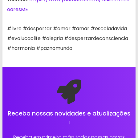
oaresME
#livre #despertar #amor #amar #escoladavida
#evolucaolife #alegria #despertardeconsciencia
#harmonia #paznomundo
Receba nossas novidades e atualizações
!
Receba em primeira mão todas nossas novas