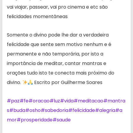
vai viajar, passear, vai pro cinema e etc são
felicidades momentâneas
Somente o divino pode lhe dar a verdadeira
felicidade que sente sem motivo nenhum e é
permanente e não temporária, por isto a
importância de meditar, cantar mantras e
orações tudo isto te conecta mais próximo do
divino.
Escrito por Guilherme Soares
#paz
#fe
#oracao
#luz
#vida
#meditacao
#mantra
s
#buda
#osho
#sabedoria
#felicidade
#alegria
#a
mor
#prosperidade
#saude