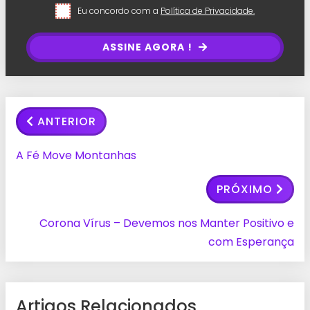
Eu concordo com a
Política de Privacidade.
ASSINE AGORA !
ANTERIOR
A Fé Move Montanhas
PRÓXIMO
Corona Vírus – Devemos nos Manter Positivo e
com Esperança
Artigos Relacionados