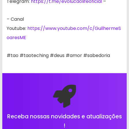
Telegram:
https://t.me/evolucaolifeoficial
–
– Canal
Youtube:
https://www.youtube.com/c/GuilhermeS
oaresME
#tao #taoteching #deus #amor #sabedoria
Receba nossas novidades e atualizações
!