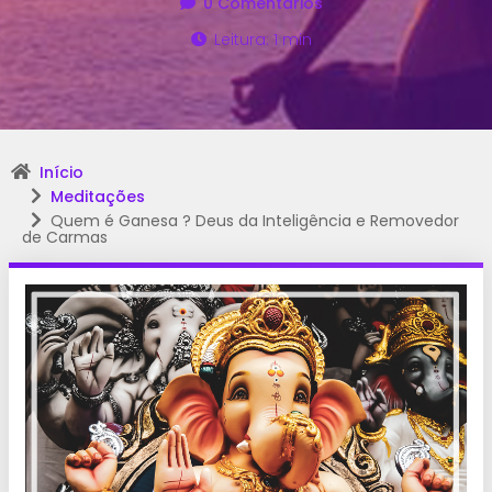
0 Comentários
Leitura: 1 min
Início
Meditações
Quem é Ganesa ? Deus da Inteligência e Removedor
de Carmas