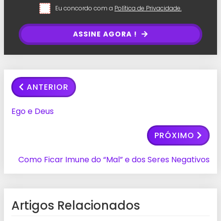
Eu concordo com a
Política de Privacidade.
ASSINE AGORA !
ANTERIOR
Ego e Deus
PRÓXIMO
Como Ficar Imune do “Mal” e dos Seres Negativos
Artigos Relacionados