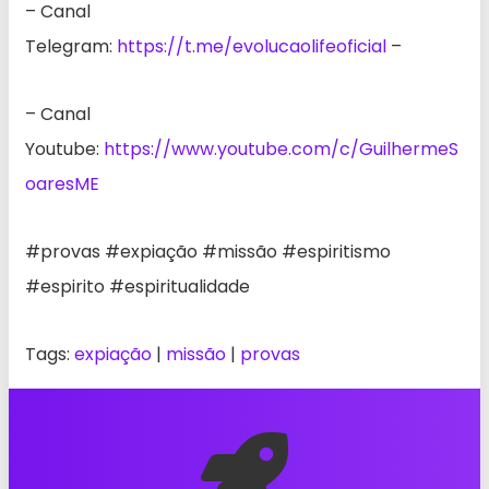
– Canal
Telegram:
https://t.me/evolucaolifeoficial
–
– Canal
Youtube:
https://www.youtube.com/c/GuilhermeS
oaresME
#provas #expiação #missão #espiritismo
#espirito #espiritualidade
Tags:
expiação
|
missão
|
provas